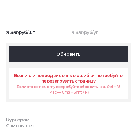
3 450
руб/шт
3 450
руб/уп.
Обновить
Возникли непредвиденные ошибки, попробуйте
перезагрузить страницу
Если это не помоглу попробуйте сбросить кеш Ctrl + F5
(Mac — Cmd + Shift + R)
Курьером:
Самовывоз: