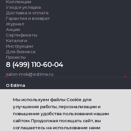
Коллекции
Уход и укладка
Доставка и оплата
Гарантия и возврат
Журнал
Акции
Сертификаты
Каталоги
Инструкции
Для бизнеса
Проекты
8 (499) 110-60-04
salon-msk@estima.ru
О Estima
Мы используем файлы Cookie для
Дизайнерам
улучшения работы, персонализации и
повышения удобства пользования нашим
Фирменные салоны
сайтом. Продолжая посещать сайт, вы
соглашаетесь на использование нами
2021 — 2026 © Estima