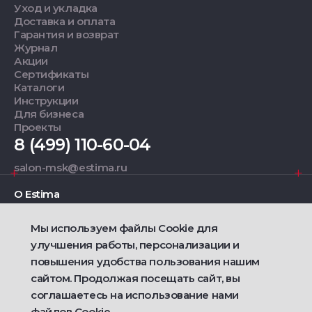
Уход и укладка
Доставка и оплата
Гарантия и возврат
Журнал
Акции
Сертификаты
Каталоги
Инструкции
Для бизнеса
Проекты
8 (499) 110-60-04
salon-msk@estima.ru
О Estima
Мы используем файлы Cookie для
Дизайнерам
улучшения работы, персонализации и
повышения удобства пользования нашим
Фирменные салоны
сайтом. Продолжая посещать сайт, вы
соглашаетесь на использование нами
2021 — 2026 © Estima
Политика конфиденциальности
файлов Cookie.