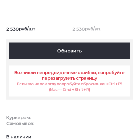
2 530
руб/шт
2 530
руб/уп.
Обновить
Возникли непредвиденные ошибки, попробуйте
перезагрузить страницу
Если это не помоглу попробуйте сбросить кеш Ctrl + F5
(Mac — Cmd + Shift + R)
Курьером:
Самовывоз:
В наличии: