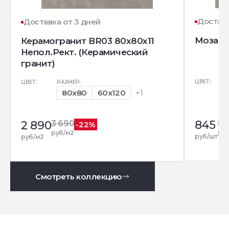
Доставк
Доставка от 3 дней
Мозаика
Керамогранит BR03 80x80x11
Непол.Рект. (Керамический
гранит)
ЦВЕТ:
ЦВЕТ:
РАЗМЕР:
80x80
60x120
+1
845
85
2 890
3 690
-22%
ру
руб/м2
руб/шт
руб/м2
Смотреть коллекцию