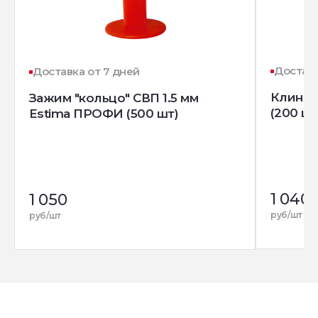
Доставк
Доставка от 7 дней
Клин д
Зажим "кольцо" СВП 1.5 мм
(200 шт
Estima ПРОФИ (500 шт)
1 040
1 050
руб/шт
руб/шт