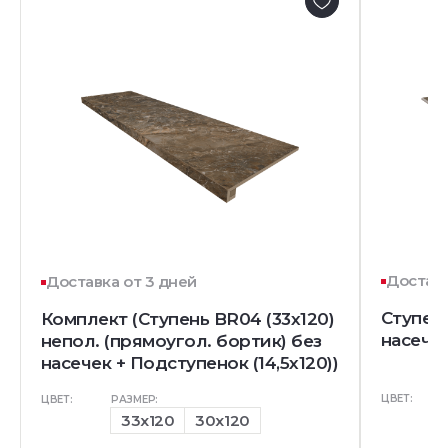
Доставк
Доставка от 3 дней
Ступен
Комплект (Ступень BR04 (33x120)
насечк
непол. (прямоугол. бортик) без
насечек + Подступенок (14,5x120))
ЦВЕТ:
ЦВЕТ:
РАЗМЕР:
33x120
30x120