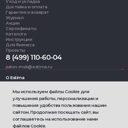
Уход и укладка
Доставка и оплата
Гарантия и возврат
Журнал
Акции
Сертификаты
Каталоги
Инструкции
Для бизнеса
Проекты
8 (499) 110-60-04
salon-msk@estima.ru
О Estima
Мы используем файлы Cookie для
Дизайнерам
улучшения работы, персонализации и
повышения удобства пользования нашим
Фирменные салоны
сайтом. Продолжая посещать сайт, вы
соглашаетесь на использование нами
2021 — 2026 © Estima
Политика конфиденциальности
файлов Cookie.