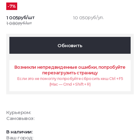
-7%
1 005
руб/шт
10 050
руб/уп.
1 080
руб/шт
Обновить
Возникли непредвиденные ошибки, попробуйте
перезагрузить страницу
Если это не помоглу попробуйте сбросить кеш Ctrl + F5
(Mac — Cmd + Shift + R)
Курьером:
Самовывоз:
В наличии:
Ваш город: