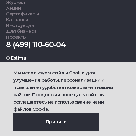
Журнал
Акции
Сертификаты
Каталоги
Инструкции
Для бизнеса
Проекты
8 (499) 110-60-04
О Estima
Мы используем файлы Cookie для
Дизайнерам
улучшения работы, персонализации и
повышения удобства пользования нашим
Фирменные салоны
сайтом. Продолжая посещать сайт, вы
соглашаетесь на использование нами
2021 — 2026 © Estima
Политика конфиденциальности
файлов Cookie.
Договор публичной оферты о продаже товаров
Сделано
Ametist IT
Принять
Дизайн
Riverstart