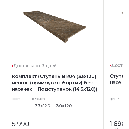
Доставк
Доставка от 3 дней
Ступен
Комплект (Ступень BR04 (33x120)
насечк
непол. (прямоугол. бортик) без
насечек + Подступенок (14,5x120))
ЦВЕТ:
ЦВЕТ:
РАЗМЕР:
33x120
30x120
1 690
5 990