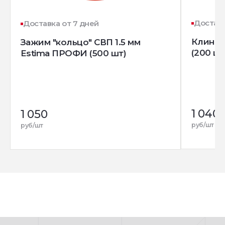
Доставк
Доставка от 7 дней
Клин д
Зажим "кольцо" СВП 1.5 мм
(200 шт
Estima ПРОФИ (500 шт)
1 040
1 050
руб/шт
руб/шт