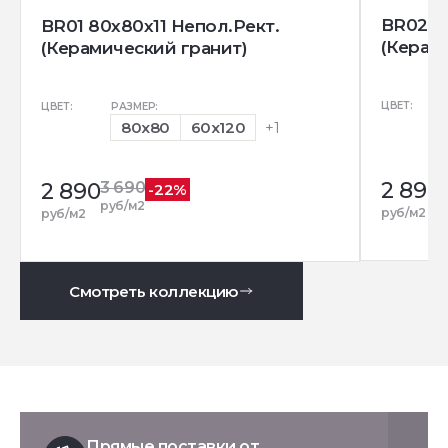
BR02 8
BR01 80x80x11 Непол.Рект.
(Керам
(Керамический гранит)
ЦВЕТ:
ЦВЕТ:
РАЗМЕР:
80x80
60x120
+1
2 890
2 890
3 690
-22%
р
руб/м2
руб/м2
руб/м2
Смотреть коллекцию
Прямые поставки от