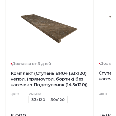
Доставк
Доставка от 3 дней
Ступен
Комплект (Ступень BR04 (33x120)
насечк
непол. (прямоугол. бортик) без
насечек + Подступенок (14,5x120))
ЦВЕТ:
ЦВЕТ:
РАЗМЕР:
33x120
30x120
1 690