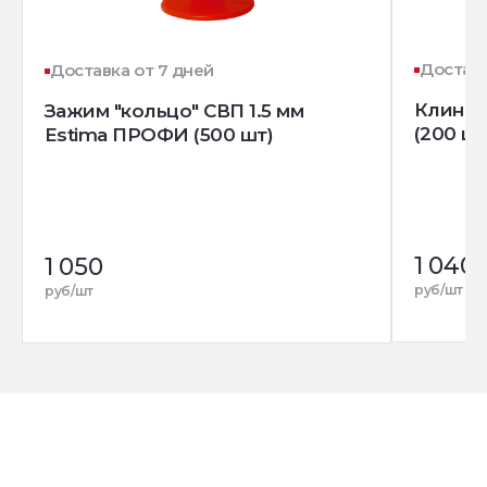
Доставк
Доставка от 7 дней
Клин д
Зажим "кольцо" СВП 1.5 мм
(200 шт
Estima ПРОФИ (500 шт)
1 040
1 050
руб/шт
руб/шт