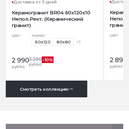
Доставк
Доставка от 3 дней
Керамо
Керамогранит BR04 60x120x10
Непол.
Непол.Рект. (Керамический
гранит)
гранит)
ЦВЕТ:
ЦВЕТ:
РАЗМЕР:
60x120
80x80
+1
2 890
2 990
3 290
-10%
р
руб/м2
руб/м2
руб/м2
Смотреть коллекцию