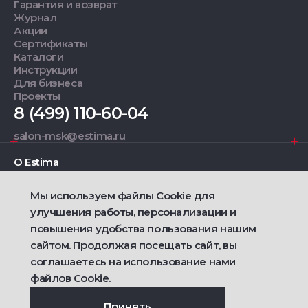
Гарантия и возврат
Журнал
Акции
Сертификаты
Каталоги
Инструкции
Для бизнеса
Проекты
8 (499) 110-60-04
salon-msk@estima.ru
О Estima
Мы используем файлы Cookie для
Дизайнерам
улучшения работы, персонализации и
повышения удобства пользования нашим
Фирменные салоны
сайтом. Продолжая посещать сайт, вы
соглашаетесь на использование нами
2021 — 2026 © Estima
Политика конфиденциальности
файлов Cookie.
Договор публичной оферты о продаже товаров
Сделано
Ametist IT
Принять