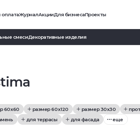
и оплата
Журнал
Акции
Для бизнеса
Проекты
ьные смеси
Декоративные изделия
tima
р 60x60
размер 60x120
размер 30x30
про
амень
для террасы
для фасада
еще