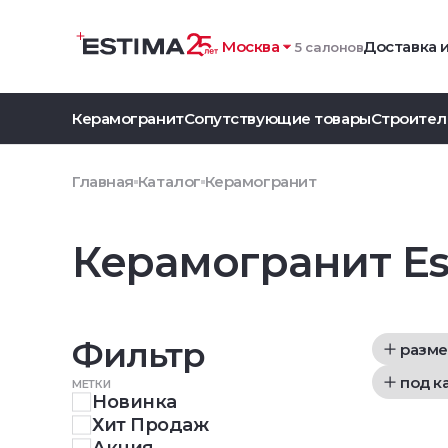
Москва
Доставка 
5 салонов
Керамогранит
Сопутствующие товары
Строител
Главная
Каталог
Керамогранит
Керамогранит Es
Фильтр
разме
под к
МЕТКИ
Новинка
Хит Продаж