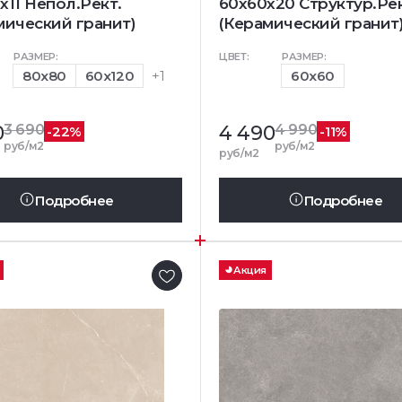
x11 Непол.Рект.
60x60x20 Структур.Рек
мический гранит)
(Керамический гранит
РАЗМЕР:
ЦВЕТ:
РАЗМЕР:
80x80
60x120
+1
60x60
0
3 690
4 490
4 990
-22%
-11%
руб/м2
руб/м2
руб/м2
Подробнее
Подробнее
Акция