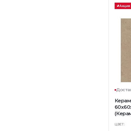
Акция
Достав
Керам
60x60
(Кера
ЦВЕТ: