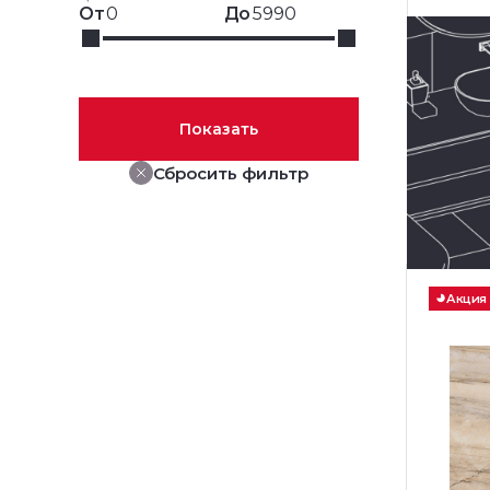
От
До
Показать
Сбросить фильтр
Акция