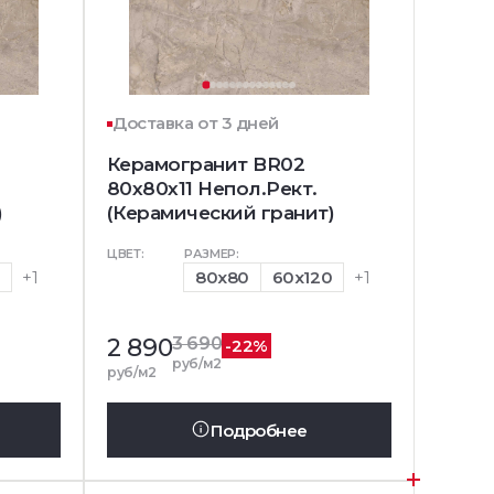
Доставка от 3 дней
Керамогранит BR02
80x80x11 Непол.Рект.
)
(Керамический гранит)
ЦВЕТ:
РАЗМЕР:
0
+1
80x80
60x120
+1
2 890
3 690
-22%
руб/м2
руб/м2
Подробнее