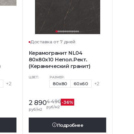
Доставка от 7 дней
Керамогранит NL04
80x80x10 Непол.Рект.
)
(Керамический гранит)
ЦВЕТ:
РАЗМЕР:
0
+2
80x80
60x60
+2
2 890
4 490
-36%
руб/м2
руб/м2
Подробнее