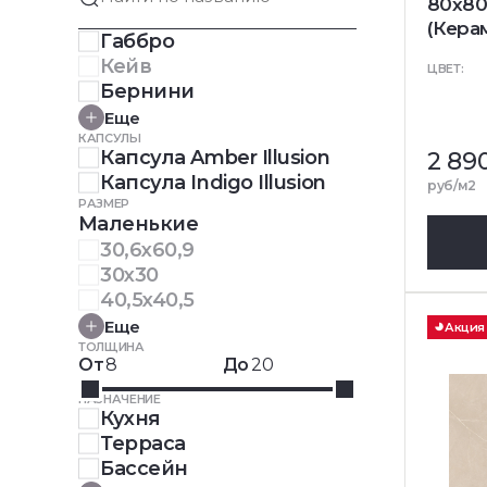
80x80
(Кера
Габбро
Кейв
ЦВЕТ:
Бернини
Еще
КАПСУЛЫ
Капсула Amber Illusion
2 89
Капсула Indigo Illusion
руб/м2
РАЗМЕР
Маленькие
30,6x60,9
30x30
40,5x40,5
Еще
Акция
ТОЛЩИНА
От
До
НАЗНАЧЕНИЕ
Кухня
Терраса
Бассейн