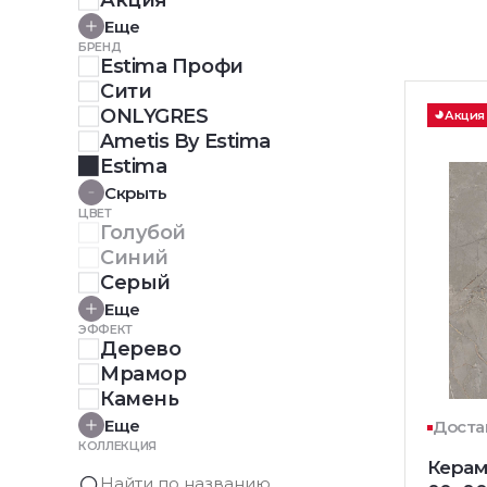
Акция
Еще
БРЕНД
Estima Профи
Сити
ONLYGRES
Акция
Ametis By Estima
Estima
Скрыть
ЦВЕТ
Голубой
Синий
Серый
Еще
ЭФФЕКТ
Дерево
Мрамор
Камень
Еще
Доста
КОЛЛЕКЦИЯ
Керам