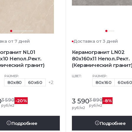
вка от 7 дней
Доставка от 3 дней
огранит NL01
Керамогранит LN02
x10 Непол.Рект.
80x160x11 Непол.Рект.
мический гранит)
(Керамический гранит
РАЗМЕР:
ЦВЕТ:
РАЗМЕР:
80x80
60x60
+2
80x160
60x6
0
3 590
3 590
3 890
-20%
-8%
руб/м2
руб/м2
руб/м2
Подробнее
Подробнее