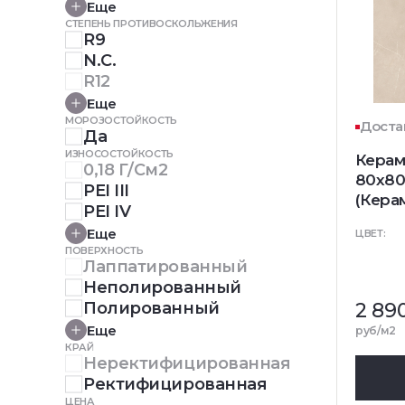
Еще
СТЕПЕНЬ ПРОТИВОСКОЛЬЖЕНИЯ
R9
N.C.
R12
Еще
МОРОЗОСТОЙКОСТЬ
Доста
Да
ИЗНОСОСТОЙКОСТЬ
Керам
0,18 Г/см2
80x80
PEI III
(Кера
PEI IV
Еще
ЦВЕТ:
ПОВЕРХНОСТЬ
Лаппатированный
Неполированный
Полированный
2 89
Еще
руб/м2
КРАЙ
Неректифицированная
Ректифицированная
ЦЕНА