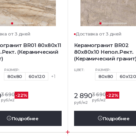
ка от 3 дней
Доставка от 3 дней
огранит BR01 80x80x11
Керамогранит BR02
.Рект. (Керамический
80x80x10 Непол.Рект.
т)
(Керамический гранит
РАЗМЕР:
ЦВЕТ:
РАЗМЕР:
80x80
60x120
+1
80x80
60x12
0
3 690
2 890
3 690
-22%
-22%
руб/м2
руб/м2
руб/м2
Подробнее
Подробнее