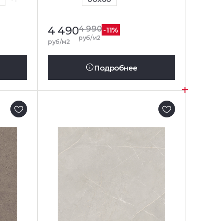
4 490
4 990
-11%
руб/м2
руб/м2
Подробнее