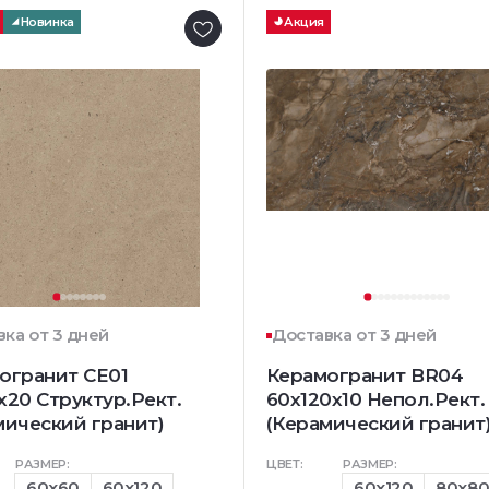
Новинка
Акция
ка от 3 дней
Доставка от 3 дней
огранит CE01
Керамогранит BR04
x20 Структур.Рект.
60x120x10 Непол.Рект.
мический гранит)
(Керамический гранит
РАЗМЕР:
ЦВЕТ:
РАЗМЕР:
60x60
60x120
60x120
80x8