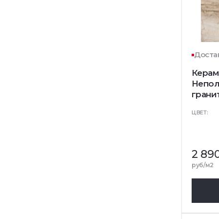
Достав
Керам
Непол
грани
ЦВЕТ:
2 89
руб/м2