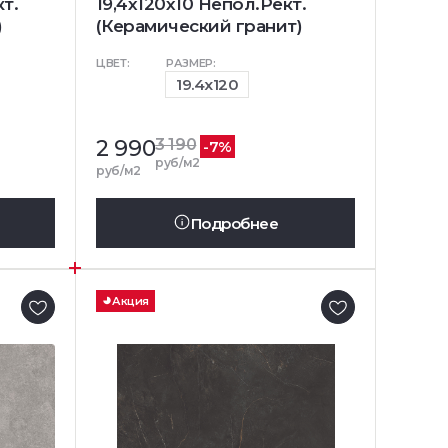
т.
19,4х120х10 Непол.Рект.
)
(Керамический гранит)
ЦВЕТ:
РАЗМЕР:
19.4x120
2 990
3 190
-7%
руб/м2
руб/м2
Подробнее
Акция