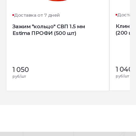
Доставк
Доставка от 7 дней
Клин д
Зажим "кольцо" СВП 1.5 мм
(200 шт
Estima ПРОФИ (500 шт)
1 040
1 050
руб/шт
руб/шт