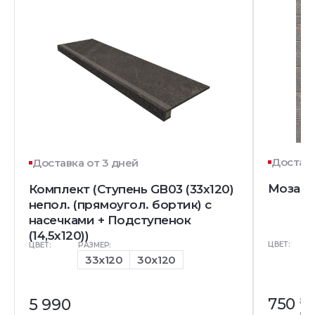
Доставк
Доставка от 3 дней
Мозаика
Комплект (Ступень GB03 (33x120)
непол. (прямоугол. бортик) с
насечками + Подступенок
(14,5x120))
ЦВЕТ:
ЦВЕТ:
РАЗМЕР:
33x120
30x120
750
85
5 990
ру