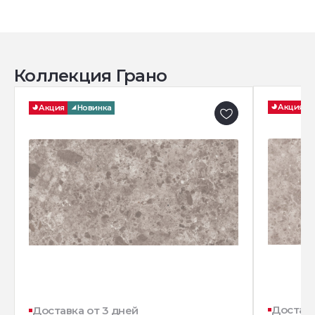
Коллекция Грано
Акция
Акция
Новинка
Доставк
Доставка от 3 дней