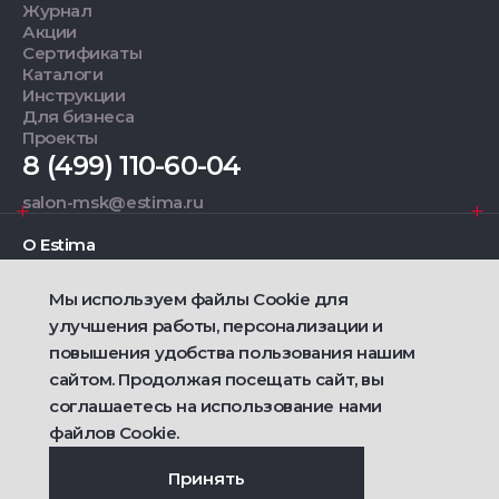
Журнал
Акции
Сертификаты
Каталоги
Инструкции
Для бизнеса
Проекты
8 (499) 110-60-04
salon-msk@estima.ru
О Estima
Мы используем файлы Cookie для
Дизайнерам
улучшения работы, персонализации и
повышения удобства пользования нашим
Фирменные салоны
сайтом. Продолжая посещать сайт, вы
соглашаетесь на использование нами
2021 — 2026 © Estima
Политика конфиденциальности
файлов Cookie.
Договор публичной оферты о продаже товаров
Сделано
Ametist IT
Принять
Дизайн
Riverstart