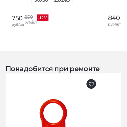
30x30
25x28.5
840
85
750
850
-12%
ру
руб/шт
руб/шт
руб/шт
Понадобится при ремонте