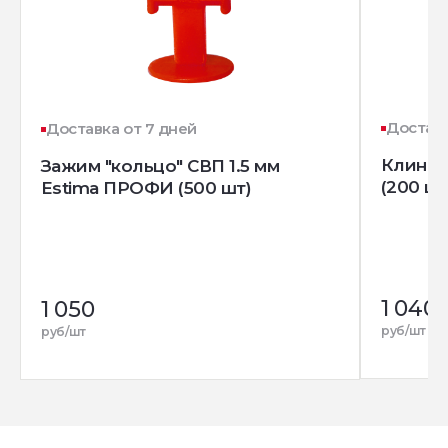
Доставк
Доставка от 7 дней
Клин д
Зажим "кольцо" СВП 1.5 мм
(200 шт
Estima ПРОФИ (500 шт)
1 040
1 050
руб/шт
руб/шт