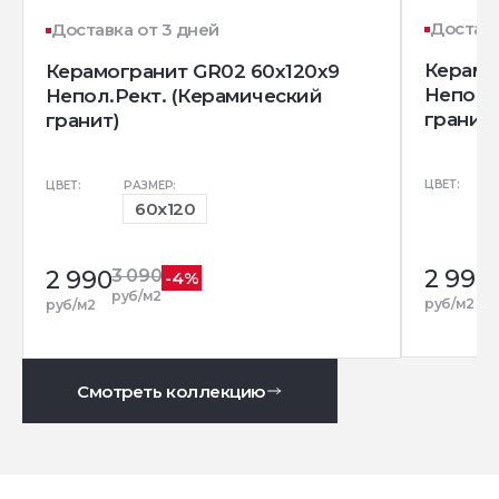
Доставк
Доставка от 3 дней
Керамо
Керамогранит GR02 60x120x9
Непол.
Непол.Рект. (Керамический
гранит)
гранит)
ЦВЕТ:
ЦВЕТ:
РАЗМЕР:
60x120
2 990
2 990
3 090
-4%
р
руб/м2
руб/м2
руб/м2
Смотреть коллекцию