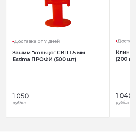
Доставк
Доставка от 7 дней
Клин д
Зажим "кольцо" СВП 1.5 мм
(200 шт
Estima ПРОФИ (500 шт)
1 040
1 050
руб/шт
руб/шт