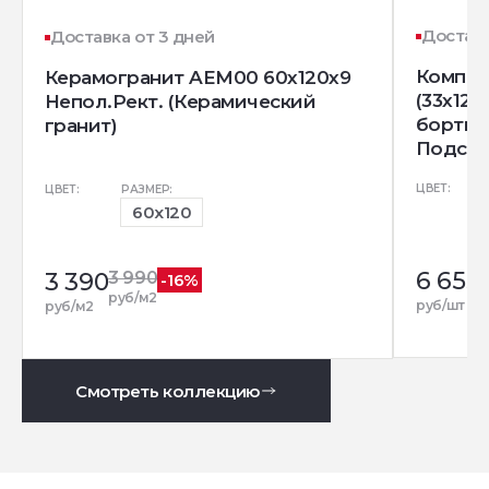
Доставк
Доставка от 3 дней
Компле
Керамогранит AEM00 60x120x9
(33x120
Непол.Рект. (Керамический
бортик)
гранит)
Подступ
ЦВЕТ:
ЦВЕТ:
РАЗМЕР:
60x120
6 655
3 390
3 990
-16%
руб/м2
руб/шт
руб/м2
Смотреть коллекцию