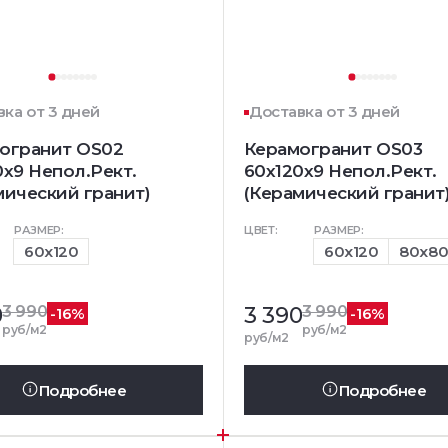
ка от 3 дней
Доставка от 3 дней
огранит OS02
Керамогранит OS03
0x9 Непол.Рект.
60x120x9 Непол.Рект.
мический гранит)
(Керамический гранит
РАЗМЕР:
ЦВЕТ:
РАЗМЕР:
60x120
60x120
80x8
0
3 990
3 390
3 990
-16%
-16%
руб/м2
руб/м2
руб/м2
Подробнее
Подробнее