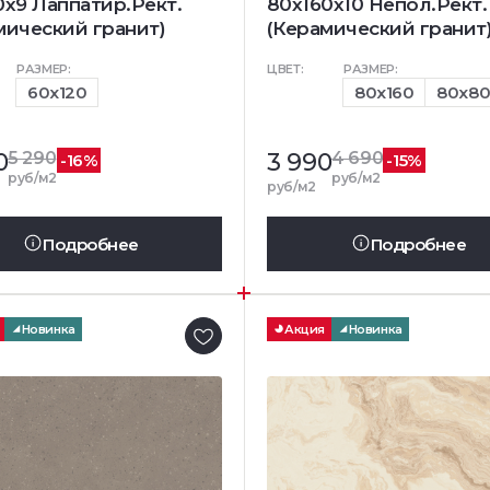
0x9 Лаппатир.Рект.
80x160x10 Непол.Рект.
мический гранит)
(Керамический гранит
РАЗМЕР:
ЦВЕТ:
РАЗМЕР:
60x120
80x160
80x8
0
5 290
3 990
4 690
-16%
-15%
руб/м2
руб/м2
руб/м2
Подробнее
Подробнее
Новинка
Акция
Новинка