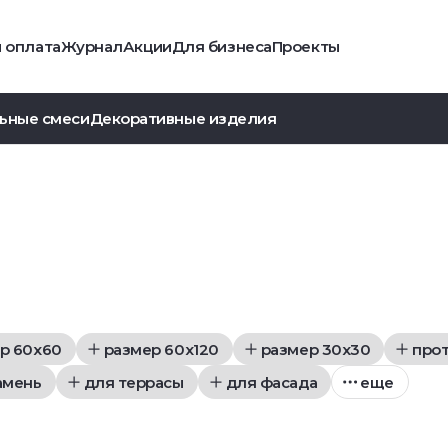
и оплата
Журнал
Акции
Для бизнеса
Проекты
ьные смеси
Декоративные изделия
р 60x60
размер 60x120
размер 30x30
про
амень
для террасы
для фасада
еще