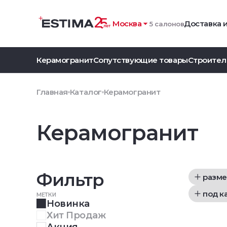
Москва
Доставка 
5 салонов
Керамогранит
Сопутствующие товары
Строител
Главная
Каталог
Керамогранит
Керамогранит
Фильтр
разме
под к
МЕТКИ
Новинка
Хит Продаж