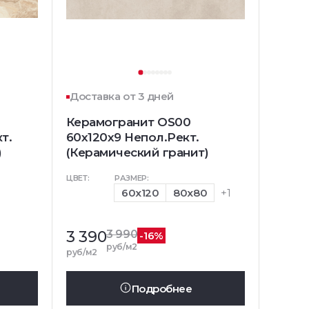
Доставка от 3 дней
Керамогранит OS00
т.
60x120x9 Непол.Рект.
)
(Керамический гранит)
ЦВЕТ:
РАЗМЕР:
60x120
80x80
+1
3 390
3 990
-16%
руб/м2
руб/м2
Подробнее