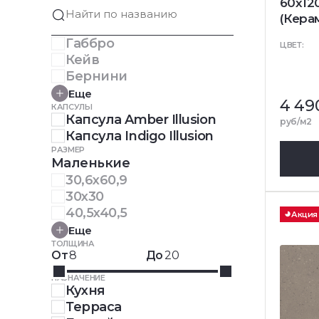
60x12
(Кера
Габбро
ЦВЕТ:
Кейв
Бернини
Еще
4 49
КАПСУЛЫ
Капсула Amber Illusion
руб/м2
Капсула Indigo Illusion
РАЗМЕР
Маленькие
30,6x60,9
30x30
40,5x40,5
Акция
Еще
ТОЛЩИНА
От
До
НАЗНАЧЕНИЕ
Кухня
Терраса